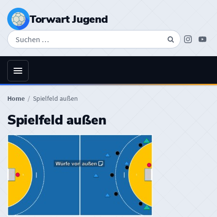
Torwart Jugend
Suchen
Instagra
You
nach:
/
Home
Spielfeld außen
Spielfeld außen