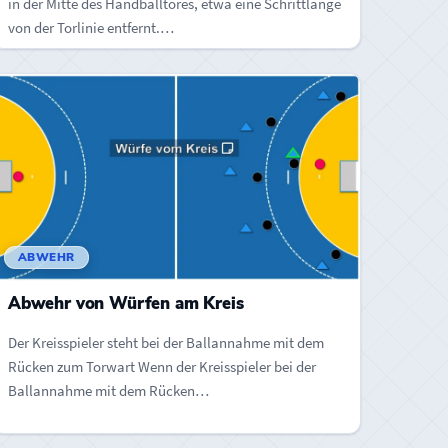
in der Mitte des Handballtores, etwa eine Schrittlänge
von der Torlinie entfernt.…
ABWEHR
Abwehr von Würfen am Kreis
Der Kreisspieler steht bei der Ballannahme mit dem
Rücken zum Torwart Wenn der Kreisspieler bei der
Ballannahme mit dem Rücken…