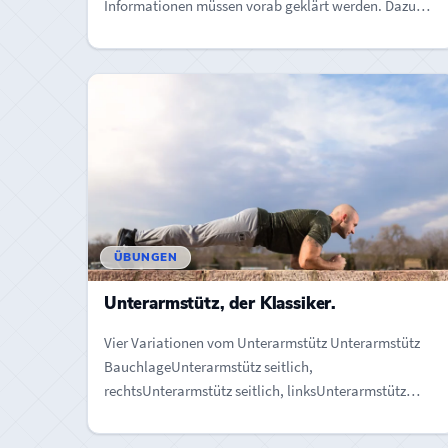
Informationen müssen vorab geklärt werden. Dazu
gehören…
ÜBUNGEN
Unterarmstütz, der Klassiker.
Vier Variationen vom Unterarmstütz Unterarmstütz
BauchlageUnterarmstütz seitlich,
rechtsUnterarmstütz seitlich, linksUnterarmstütz
Rückenlage Was wird trainiert? Es wird die gesamte
vordere und…