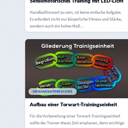
Sensomotorisches Training mit LED-Licht
Handballtorwart zu sein, ist keine einfache Aufgabe.
Es erfordert nicht nur körperliche Fitness und Stärke,
sondern auch ein hohes Maß…
ORGANISATORISCHES
Aufbau einer Torwart-Trainingseinheit
Für die Vorbereitung einer Torwart-Trainingseinheit
sollte der Trainer etwas Zeit einplanen, denn wichtige