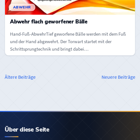
ABWEHR
Abwehr flach geworfener Bälle
Hand-Fuß-AbwehrTief geworfene Bälle werden mit dem Fuß
und der Hand abgewehrt. Der Torwart startet mit der
Schrittsprungtechnik und bringt dabei…
Beitragsnavigation
Ältere Beiträge
Neuere Beiträge
Über diese Seite